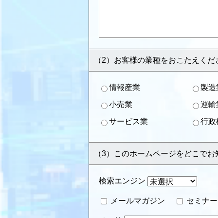
（2）お客様の業種をおこたえくだ
情報産業
製造
小売業
運輸
サービス業
行政
（3）このホームページをどこでお
検索エンジン
メールマガジン
セミナ