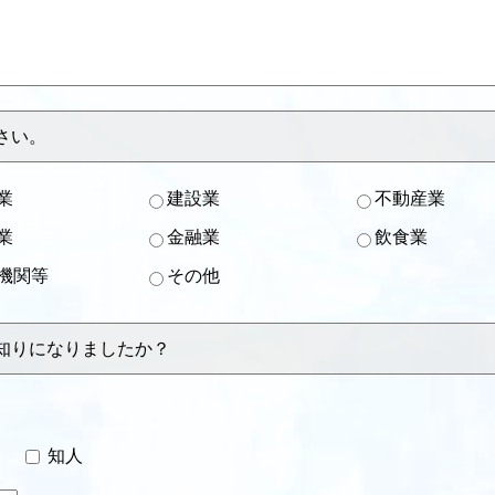
さい。
業
建設業
不動産業
業
金融業
飲食業
機関等
その他
知りになりましたか？
ー
知人