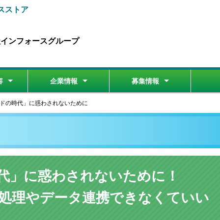
スストア
社インフォースグループ
容
企業情報
募集情報
教育
開発
制作
グループ会社紹介
会社概要
開発実績
当社が選ばれる理由
パートナー募集
採用情報
技術者募集
技術者
技術者
教育環
技術者
ドの時代」に惑わされないために
1
2
代」に惑わされないために！
処理やデータ連携できなくていい