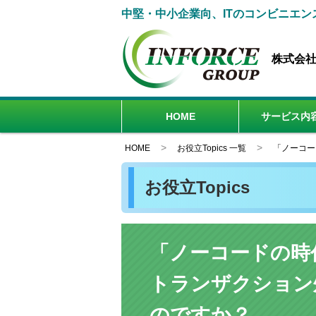
中堅・中小企業向、ITのコンビニエン
株式会
HOME
サービス内
情シス代行・
業務システム
ホームページ
インフラ構築
運用・保守
その他
HOME
お役立Topics 一覧
「ノーコー
お役立Topics
「ノーコードの時
トランザクション
のですか？