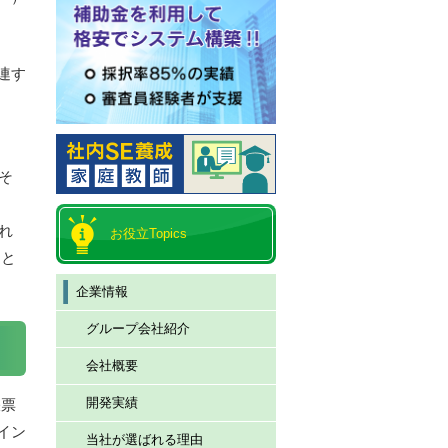
連す
そ
。
れ
お役立Topics
sと
企業情報
グループ会社紹介
会社概要
開発実績
帳票
イン
当社が選ばれる理由