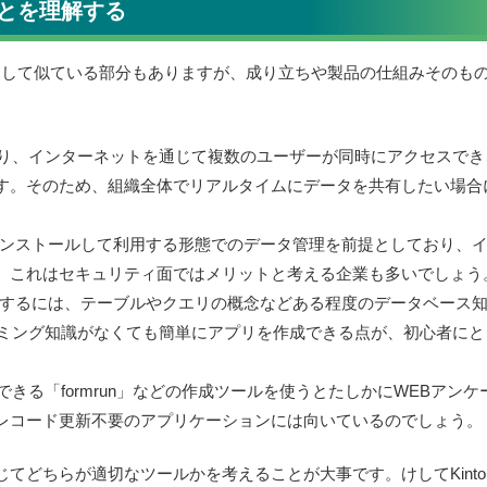
とを理解する
理ツールとして似ている部分もありますが、成り立ちや製品の仕組みそのも
スであり、インターネットを通じて複数のユーザーが同時にアクセスでき
す。そのため、組織全体でリアルタイムにデータを共有したい場合
にインストールして利用する形態でのデータ管理を前提としており、
。これはセキュリティ面ではメリットと考える企業も多いでしょう
作成するには、テーブルやクエリの概念などある程度のデータベース
ログラミング知識がなくても簡単にアプリを作成できる点が、初心者にと
ができる「formrun」などの作成ツールを使うとたしかにWEBアンケ
レコード更新不要のアプリケーションには向いているのでしょう。
てどちらが適切なツールかを考えることが大事です。けしてKinto